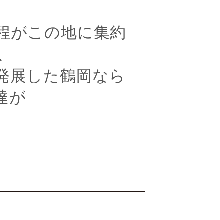
程がこの地に集約
、
発展した鶴岡なら
達が