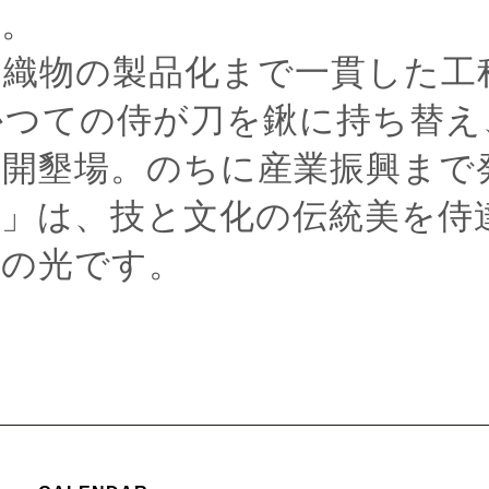
す。
絹織物の製品化まで一貫した工
かつての侍が刀を鍬に持ち替え
岡開墾場。のちに産業振興まで
絹」は、技と文化の伝統美を侍
糸の光です。