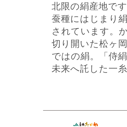
北限の絹産地で
蚕種にはじまり
されています。
切り開いた松ヶ
ではの絹。「侍
未来へ託した一