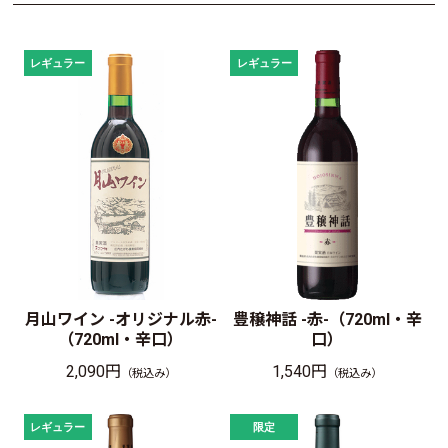
月山ワイン -オリジナル赤-
豊穣神話 -赤-（720ml・辛
（720ml・辛口）
口）
2,090円
1,540円
（税込み）
（税込み）