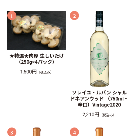
1
2
★特選★肉厚 生しいたけ
（250g×4パック）
1,500円
（税込み）
ソレイユ・ルバン シャル
ドネアンウッド （750ml・
辛口）Vintage2020
2,310円
（税込み）
3
4