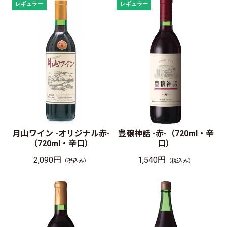
月山ワイン -オリジナル赤-
豊穣神話 -赤-（720ml・辛
（720ml・辛口）
口）
2,090円
1,540円
（税込み）
（税込み）