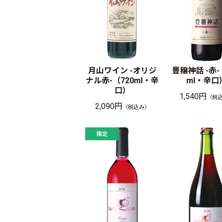
月山ワイン -オリジ
豊穣神話 -赤-
ナル赤-（720ml・辛
ml・辛口
口）
1,540円
（税
2,090円
（税込み）