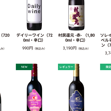
（720
デイリーワイン（72
村民還元 -赤- （1,80
ソレ
）
0ml・辛口）
0ml・辛口）
ベル
ン（7
990円
3,190円
込み）
（税込み）
（税込み）
3,