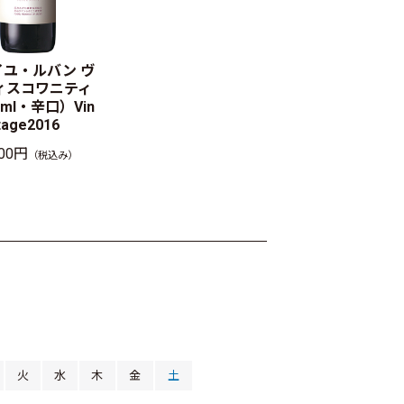
イユ・ルバン ヴ
ィスコワニティ
0ml・辛口）Vin
tage2016
300円
（税込み）
月
火
水
木
金
土