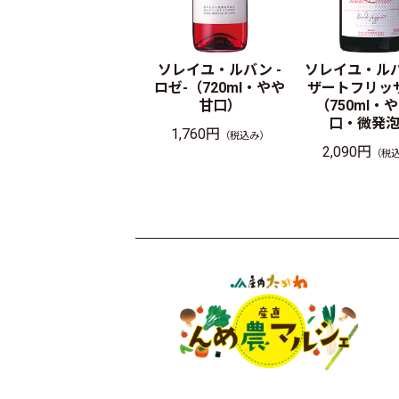
ソレイユ・ルバン -
ソレイユ・ルバ
ロゼ-（720ml・やや
ザートフリッ
甘口）
（750ml・
口・微発
1,760円
（税込み）
2,090円
（税