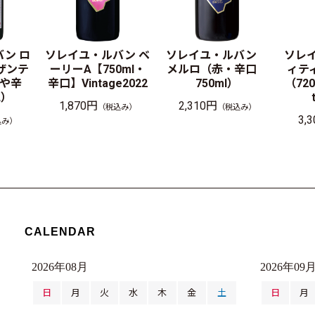
ン ロ
ソレイユ・ルバン ベ
ソレイユ・ルバン
ソレ
ザンテ
ーリーA【750ml・
メルロ（赤・辛口
ィテ
やや辛
辛口】Vintage2022
750ml）
（72
泡）
1,870円
2,310円
（税込み）
（税込み）
3,
込み）
CALENDAR
2026年08月
2026年09
日
月
火
水
木
金
土
日
月