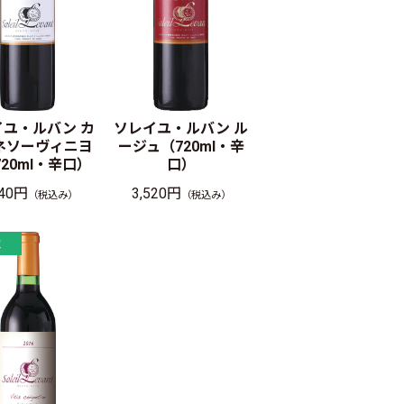
イユ・ルバン カ
ソレイユ・ルバン ル
ネソーヴィニヨ
ージュ（720ml・辛
20ml・辛口）
口）
740円
3,520円
（税込み）
（税込み）