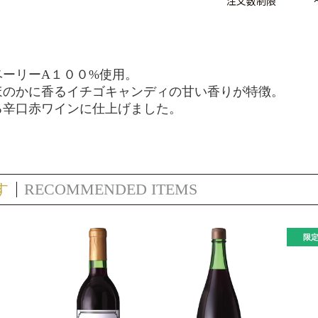
注文数制限
ーリーA１００%使用。
ほのかに香る
イチゴキャンディの甘い香りが特徴。
る辛口赤ワインに仕上げました。
す
RECOMMENDED ITEMS