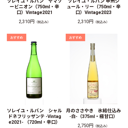
ソレイユ・ルバン ヤマソ
ソレイユ・ルバン 甲州シ
ービニオン（750ml・辛
ュール・リー（750ml・辛
口）Vintage2021
口）Vintage2023
2,310円
2,310円
（税込み）
（税込み）
ソレイユ・ルバン シャル
月のささやき 氷結仕込み
ドネフリッザンテ -Vintag
-白-（375ml・極甘口）
e2021- （720ml・辛口）
2,750円
（税込み）