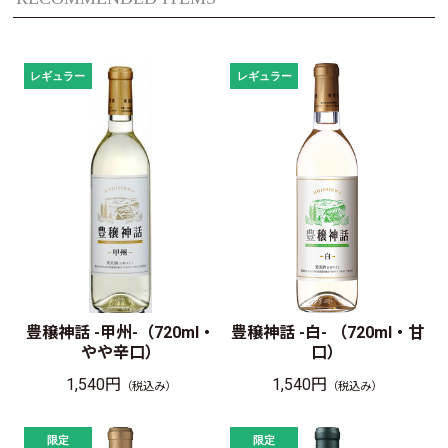
豊穣神話 -甲州-（720ml・
豊穣神話 -白- （720ml・甘
やや辛口）
口）
1,540円
1,540円
（税込み）
（税込み）