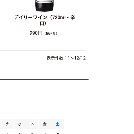
）
デイリーワイン（720ml・辛
口）
990円
（税込み）
表示件数：1～12/12
月
火
水
木
金
土