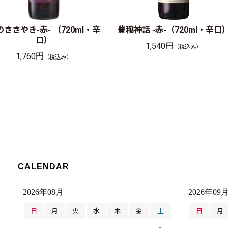
のささやき-赤- （720ml・辛
豊穣神話 -赤-（720ml・辛口
口）
1,540円
（税込み）
1,760円
（税込み）
CALENDAR
2026年08月
2026年09
日
月
火
水
木
金
土
日
月