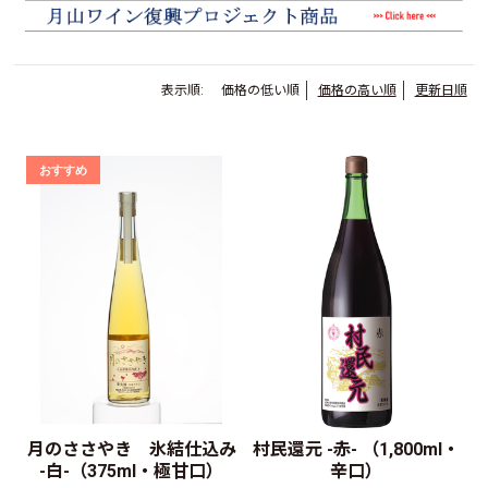
表示順:
価格の低い順
価格の高い順
更新日順
月のささやき 氷結仕込み
村民還元 -赤- （1,800ml・
-白-（375ml・極甘口）
辛口）